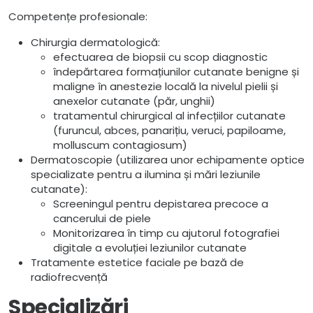
Competențe profesionale:
Chirurgia dermatologică:
efectuarea de biopsii cu scop diagnostic
îndepărtarea formațiunilor cutanate benigne și
maligne în anestezie locală la nivelul pielii și
anexelor cutanate (păr, unghii)
tratamentul chirurgical al infecțiilor cutanate
(furuncul, abces, panarițiu, veruci, papiloame,
molluscum contagiosum)
Dermatoscopie (utilizarea unor echipamente optice
specializate pentru a ilumina și mări leziunile
cutanate):
Screeningul pentru depistarea precoce a
cancerului de piele
Monitorizarea în timp cu ajutorul fotografiei
digitale a evoluției leziunilor cutanate
Tratamente estetice faciale pe bază de
radiofrecvență
Specializări